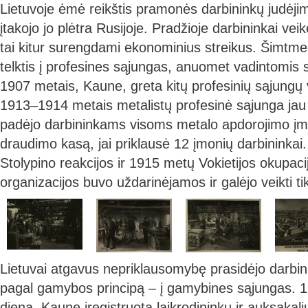
Lietuvoje ėmė reikštis pramonės darbininkų judėjima
įtakojo jo plėtra Rusijoje. Pradžioje darbininkai veikė
tai kitur surengdami ekonominius streikus. Šimtm
telktis į profesines sąjungas, anuomet vadintomis 
1907 metais, Kaune, greta kitų profesinių sąjungų v
1913–1914 metais metalistų profesinė sąjunga jau ve
padėjo darbininkams visoms metalo apdorojimo į
draudimo kasą, jai priklausė 12 įmonių darbininkai.
Stolypino reakcijos ir 1915 metų Vokietijos okupac
organizacijos buvo uždarinėjamos ir galėjo veikti tik
Lietuvai atgavus nepriklausomybę prasidėjo darbi
pagal gamybos principą – į gamybines sąjungas. 
dieną, Kaune įregistruota laikrodininkų ir auksakal