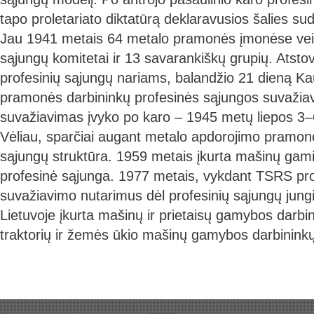
tapo proletariato diktatūrą deklaravusios šalies sud
Jau 1941 metais 64 metalo pramonės įmonėse veik
sąjungų komitetai ir 13 savarankiškų grupių. Atst
profesinių sąjungų nariams, balandžio 21 dieną K
pramonės darbininkų profesinės sąjungos suvažiav
suvažiavimas įvyko po karo – 1945 metų liepos 3–
Vėliau, sparčiai augant metalo apdorojimo pramonei,
sąjungų struktūra. 1959 metais įkurta mašinų gami
profesinė sąjunga. 1977 metais, vykdant TSRS pro
suvažiavimo nutarimus dėl profesinių sąjungų jung
Lietuvoje įkurta mašinų ir prietaisų gamybos darbin
traktorių ir žemės ūkio mašinų gamybos darbininkų