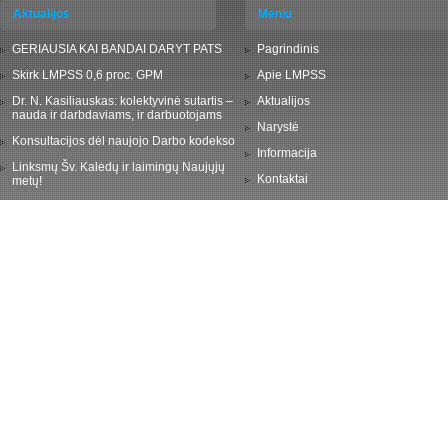
Aktualijos
Meniu
GERIAUSIA KAI BANDAI DARYT PATS
Pagrindinis
Skirk LMPSS 0,6 proc. GPM
Apie LMPSS
Dr. N. Kasiliauskas: kolektyvinė sutartis –
Aktualijos
nauda ir darbdaviams, ir darbuotojams
Narystė
Konsultacijos dėl naujojo Darbo kodekso
Informacija
Linksmų Šv. Kalėdų ir laimingų Naujųjų
Kontaktai
metų!