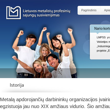
Pagrindinis
Api
Nario kort
LMPSS yra
Vokietijos
„Industri
projekte „
Istorija
Metalą apdorojančių darbininkų organizacijos įvair
egzistuoja jau nuo XIX amžiaus vidurio. Šio amžiau