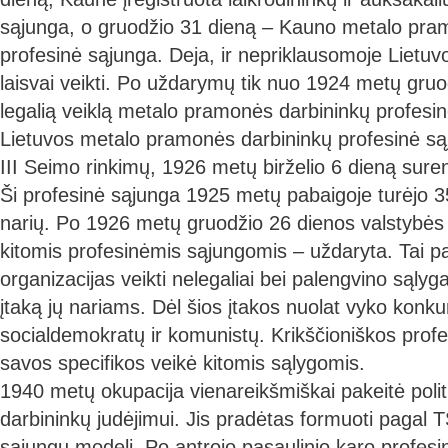
sąjunga, o gruodžio 31 dieną – Kauno metalo pra
profesinė sąjunga. Deja, ir nepriklausomoje Lietu
laisvai veikti. Po uždarymų tik nuo 1924 metų gruo
legalią veiklą metalo pramonės darbininkų profesin
Lietuvos metalo pramonės darbininkų profesinė sąj
III Seimo rinkimų, 1926 metų birželio 6 dieną sur
Ši profesinė sąjunga 1925 metų pabaigoje turėjo 
narių. Po 1926 metų gruodžio 26 dienos valstybės
kitomis profesinėmis sąjungomis – uždaryta. Tai p
organizacijas veikti nelegaliai bei palengvino sąly
įtaką jų nariams. Dėl šios įtakos nuolat vyko konku
socialdemokratų ir komunistų. Krikščioniškos prof
savos specifikos veikė kitomis sąlygomis.
1940 metų okupacija vienareikšmiškai pakeitė politi
darbininkų judėjimui. Jis pradėtas formuoti pagal 
sąjungų modelį. Po antrojo pasaulinio karo profesi