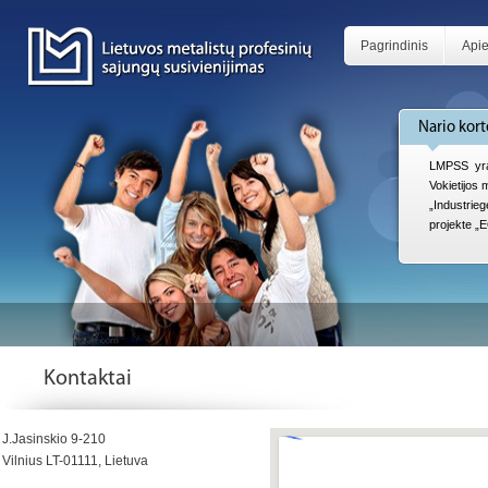
Pagrindinis
Api
Nario kort
LMPSS yra
Vokietijos
„Industri
projekte „
Kontaktai
J.Jasinskio 9-210
Vilnius LT-01111, Lietuva