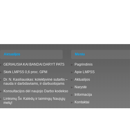
Aktualijos
Meniu
GERIAUSIA KAI BANDAI DARYT PATS
Pagrindinis
Skirk LMPSS 0,6 proc. GPM
Apie LMPSS
Dr. N. Kasiliauskas: kolektyvinė sutartis –
Aktualijos
nauda ir darbdaviams, ir darbuotojams
Narystė
Konsultacijos dėl naujojo Darbo kodekso
Informacija
Linksmų Šv. Kalėdų ir laimingų Naujųjų
Kontaktai
metų!