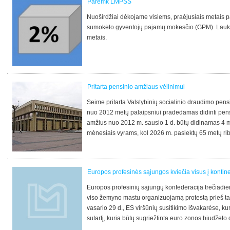
Paremk LMPSS
Nuoširdžiai dėkojame visiems, praėjusiais metai
sumokėto gyventojų pajamų mokesčio (GPM). Lauk
metais.
Pritarta pensinio amžiaus vėlinimui
Seime pritarta Valstybinių socialinio draudimo pens
nuo 2012 metų palaipsniui pradedamas didinti pen
amžius nuo 2012 m. sausio 1 d. būtų didinamas 4 m
mėnesiais vyrams, kol 2026 m. pasiektų 65 metų ri
metų moterims ir 62,5 vyrams.
Europos profesinės sąjungos kviečia visus į kontine
Europos profesinių sąjungų konfederacija trečiadien
viso žemyno mastu organizuojamą protestą prieš ta
vasario 29 d., ES viršūnių susitikimo išvakarėse, ku
sutartį, kuria būtų sugriežtinta euro zonos biudžeto