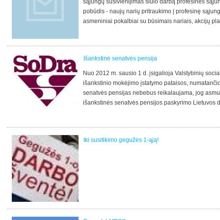
sąjungų susivienijimas siūlo darbą profesinės sąju
pobūdis - naujų narių pritraukimo į profesinę sąjung
asmeniniai pokalbiai su būsimais nariais, akcijų pl
Bus vykdomas apmokymas. Darbas projekte. Darbo v
kviečiame iki lapkričio 8 d. siųsti CV adresu darb
Išankstinė senatvės pensija
Nuo 2012 m. sausio 1 d. įsigalioja Valstybinių soci
išankstinio mokėjimo įstatymo pataisos, numatančios
senatvės pensijas nebebus reikalaujama, jog asmu
išankstinės senatvės pensijos paskyrimo Lietuvos 
registruotas bedarbiu.
Iki susitikimo gegužės 1-ąją!