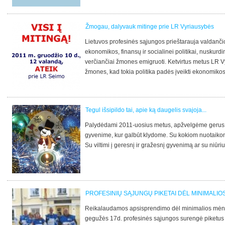
Žmogau, dalyvauk mitinge prie LR Vyriausybės
Lietuvos profesinės sąjungos prieštarauja valdanč
ekonomikos, finansų ir socialinei politikai, nuskur
verčiančiai žmones emigruoti. Ketvirtus metus LR Vy
žmones, kad tokia politika padės įveikti ekonomikos,
tai daro tik darbo jėgos apmokestinimo, smulkiojo v
žlugdymo, gyventojų skurdinimo sąskaita – jau kuri
įvardijantys skaičiai – daugiau nei 213 tūkstančių 
Tegul išsipildo tai, apie ką daugelis svajoja...
gyvena kas penktas Lietuvos gyventojas, nyksta vid
dirbantys ir gaunantys minimalų darbo užmokestį ne
Palydėdami 2011-uosius metus, apžvelgėme gerus
šeimų. Per 2010 metus Lietuvos gyventojų sumažėjo
gyvenime, kur galbūt klydome. Su kokiom nuotaiko
dvidešimties nepriklausomybės metų rezultatas – d
Su viltimi į geresnį ir gražesnį gyvenimą ar su niūr
emigravusių Lietuvos gyventojų. Profesinės sąjungo
siūlymais liberalizuoti darbo santykius: supaprastin
kompensacijų atleidžiant iš darbo, ilginti darbo lai
konstatuoja faktą, jog šalyje galioja tik formali teisė
sąjungų lyderiai. Esame įsitikinę, kad reikia esmin
PROFESINIŲ SĄJUNGŲ PIKETAI DĖL MINIMALIO
gerovės kūrimo vizijų, todėl reikalaujame: – Didint
Reikalaudamos apsisprendimo dėl minimalios mėn
iki 1000 litų nuo 2012 m. sausio 1 dienos. – Didinti
gegužės 17d. profesinės sąjungos surengė piketus p
bazinę mėnesio algą ir valstybės tarnautojų pareigin