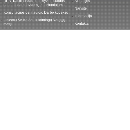
Dr. N. Kasiliauskas: kolektyvinė sutartis –
Aktualijos
nauda ir darbdaviams, ir darbuotojams
Narystė
Konsultacijos dėl naujojo Darbo kodekso
Informacija
Linksmų Šv. Kalėdų ir laimingų Naujųjų
Kontaktai
metų!