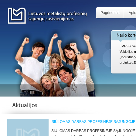
Pagrindinis
Api
Nario kort
LMPSS yra
Vokietijos
„Industri
projekte „
Aktualijos
SIŪLOMAS DARBAS PROFESINĖJE SĄJUNGOJE
SIŪLOMAS DARBAS PROFESINĖJE SĄJUNGOJE Lietu